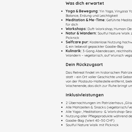
Was dich erwartet
Yoga & Bewegung:
Yin Yoga, Vinyasa Y
Balance, Erdung und Leichtigkeit
Meditation & Me-Time:
Geführte Meditat
für dich
Workshops:
Duft-Workshop, Human-Desi
Natur & Wandern:
Soulful Nature Walk z
Picknick
Selfcare pur:
Kostenlose Nutzung hochw
& ein liebevoll gepackter Goodie-Bag
Kulinarik:
3-Gang Abendessen, reichhalti
Wandern – vegetarisch, auf Wunsch veg
Dein Rückzugsort
Das Retreat findet im historischen Patriz
statt – ein Ort voller Geschichte und Ge
von der Postauto-Haltestelle entfernt, bie
Wochenende, das dich zur Ruhe bringt und
Inklusivleistungen
2 Übernachtungen im Patrizierhaus „Glis
Alle Mahlzeiten & Snacks (vegetarisch/v
Alle Yoga-, Meditations- & Workshop-Ses
Nutzung aller Pflegeprodukte während de
Goodie-Bag (Wert 40–50 CHF)
Soulful Nature Walk mit Picknick