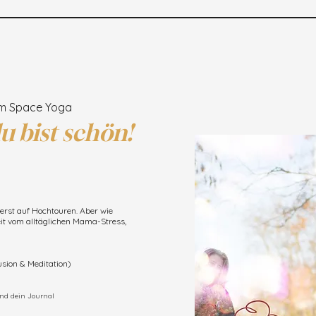
 Om Space Yoga
u bist schön!
erst auf Hochtouren. Aber wie
it vom alltäglichen Mama-Stress,
usion & Meditation)
 und dein Journal