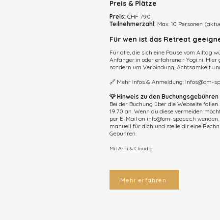
Preis & Plätze
Preis:
CHF 790
Teilnehmerzahl:
Max. 10 Personen (aktuel
Für wen ist das Retreat geeign
Für alle, die sich eine Pause vom Alltag 
Anfänger:in oder erfahrene:r Yogi:ni. Hier
sondern um Verbindung, Achtsamkeit und
🔗 Mehr Infos & Anmeldung:
Infos@om-sp
💡 Hinweis zu den Buchungsgebühren
Bei der Buchung über die Webseite falle
19.70 an. Wenn du diese vermeiden möchte
per E-Mail an info@om-space.ch wenden
manuell für dich und stelle dir eine Rechn
Gebühren.
Mit Arni & Claudia
Mehr erfahren