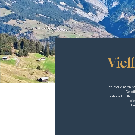
Viel
Ich freue mich s
und Detai
unterschiedliche
die
Fi