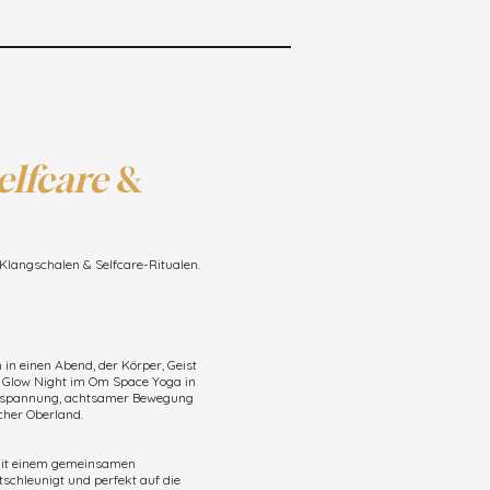
elfcare
&
Klangschalen & Selfcare-Ritualen.
n in einen Abend, der Körper, Geist
 Glow Night im Om Space Yoga in
Entspannung, achtsamer Bewegung
cher Oberland.
mit einem gemeinsamen
schleunigt und perfekt auf die