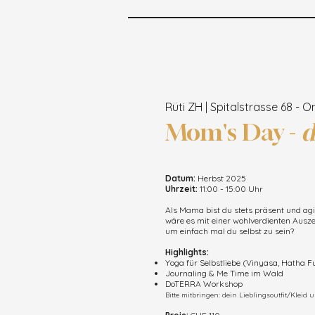
Rüti ZH | Spitalstrasse 68 -
Mom's Day -
d
Datum:
Herbst 2025
Uhrzeit:
11:00 - 15:00 Uhr
Als Mama bist du stets präsent und agi
wäre es mit einer wohlverdienten Ausze
um einfach mal du selbst zu sein?
Highlights:
Yoga für Selbstliebe (Vinyasa, Hatha F
Journaling & Me Time im Wald
DoTERRA Workshop
Bitte mitbringen: dein Lieblingsoutfit/Kleid