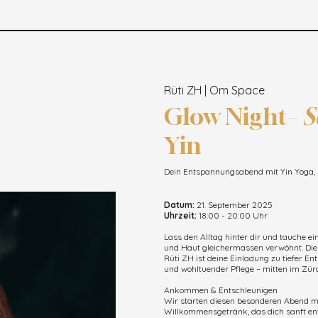
Rüti ZH | Om Space
Glow Night–
S
Yin
Dein Entspannungsabend mit Yin Yoga, 
Datum:
21. September 2025
Uhrzeit:
18:00 - 20:00 Uhr
Lass den Alltag hinter dir und tauche ei
und Haut gleichermassen verwöhnt. Die
Rüti ZH ist deine Einladung zu tiefer 
und wohltuender Pflege – mitten im Zür
Ankommen & Entschleunigen
Wir starten diesen besonderen Abend 
Willkommensgetränk, das dich sanft ent