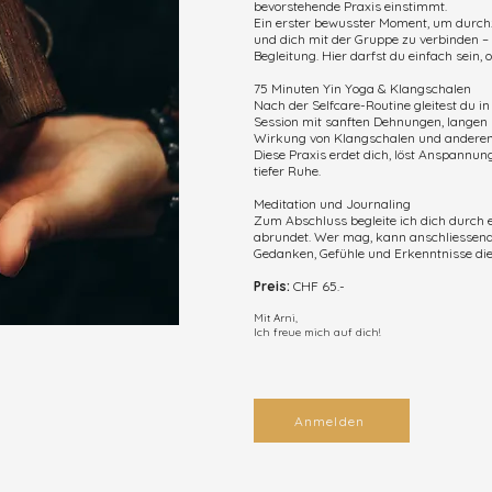
bevorstehende Praxis einstimmt.
Ein erster bewusster Moment, um du
und dich mit der Gruppe zu verbinden –
Begleitung. Hier darfst du einfach sein,
75 Minuten Yin Yoga & Klangschalen
Nach der Selfcare-Routine gleitest du i
Session mit sanften Dehnungen, langen
Wirkung von Klangschalen und anderen
Diese Praxis erdet dich, löst Anspannun
tiefer Ruhe.
Meditation und Journaling
Zum Abschluss begleite ich dich durch ei
abrundet. Wer mag, kann anschliessend 
Gedanken, Gefühle und Erkenntnisse die
Preis:
CHF 65.-
Mit Arni,
Ich freue mich auf dich!
Anmelden