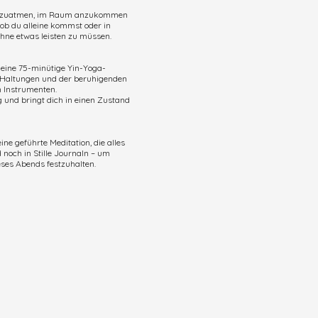
rchzuatmen, im Raum anzukommen
 ob du alleine kommst oder in
 ohne etwas leisten zu müssen.
n eine 75-minütige Yin-Yoga-
 Haltungen und der beruhigenden
 Instrumenten.
g und bringt dich in einen Zustand
ne geführte Meditation, die alles
noch in Stille Journaln – um
ses Abends festzuhalten.