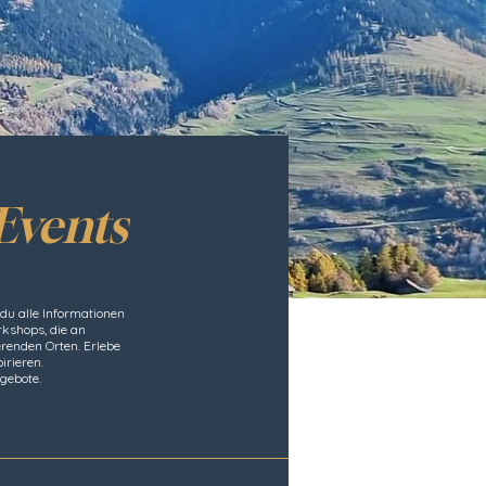
Events
du alle Informationen
kshops, die an
erenden Orten. Erlebe
irieren.
gebote.