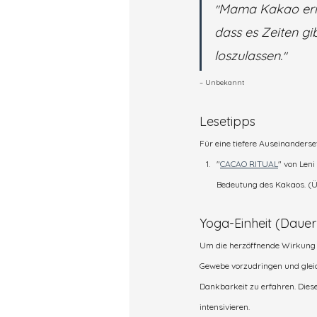
Mama Kakao erinn
"
dass es Zeiten gi
loszulassen.
"
– Unbekannt
Lesetipps
Für eine tiefere Auseinanders
"
CACAO RITUAL
" von Len
Bedeutung des Kakaos. (Ü
Yoga-Einheit (Dauer
Um die herzöffnende Wirkung de
Gewebe vorzudringen und gleichz
Dankbarkeit zu erfahren. Dies
intensivieren.