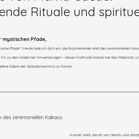
nde Rituale und spiritue
 mystischen Pfade,
sche Pfade“! Heute lade ich dich ein, die faszinierende Welt des zeremoniellen Ka
s hin zu den modernen Anwendungen – dieser kraftvolle Kakao hat das Potenzial, uns
iefere Ebene der Selbsterkenntnis zu führen.
ik des zeremoniellen Kakaos
In einer Welt, die oft von Hektik und stä