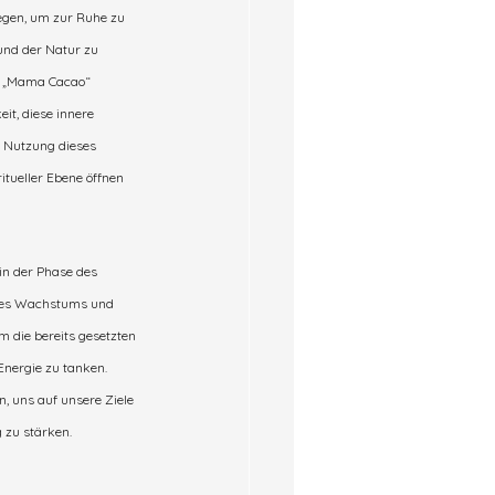
egen, um zur Ruhe zu 
und der Natur zu 
s „Mama Cacao“ 
it, diese innere 
e Nutzung dieses 
itueller Ebene öffnen 
 in der Phase des 
des Wachstums und 
um die bereits gesetzten 
Energie zu tanken. 
 uns auf unsere Ziele 
 zu stärken.