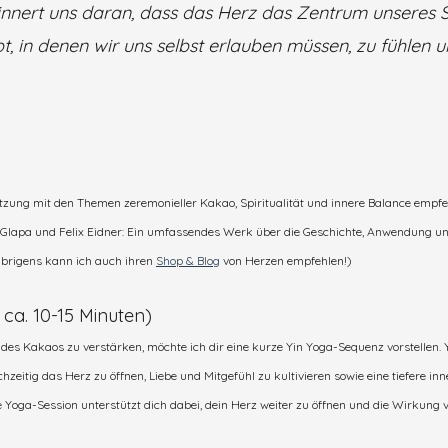
ert uns daran, dass das Herz das Zentrum unseres Se
bt, in denen wir uns selbst erlauben müssen, zu fühlen u
etzung mit den Themen zeremonieller Kakao, Spiritualität und innere Balance empfe
i Glapa und Felix Eidner: Ein umfassendes Werk über die Geschichte, Anwendung und
brigens kann ich auch ihren 
Shop & Blog
 von Herzen empfehlen!)
 ca. 10-15 Minuten)
s Kakaos zu verstärken, möchte ich dir eine kurze Yin Yoga-Sequenz vorstellen. Yin 
eitig das Herz zu öffnen, Liebe und Mitgefühl zu kultivieren sowie eine tiefere inn
e Yoga-Session unterstützt dich dabei, dein Herz weiter zu öffnen und die Wirkun