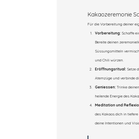
Kakaozeremonie Schr
Für die Vorbereitung deiner e
Vorbereitung:
 Schaffe e
Bereite deinen zeremoniel
Süssungsmitteln vermisch
und Chili würzen.
Eröffnungsritual: 
Setze d
Atemzüge und verbinde dic
Geniessen:
 Trinke deine
heilende Energie des Kaka
Meditation und Reflexio
des Kakaos dich in tiefer
deine Intentionen und Visi