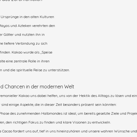
 Ursprünge in den alten Kulturen 
Mayas und Azteken verehrten den 
r Götter und nutzten ihn in 
ne tiefere Verbindung zu sich 
inden. Kakao wurde als „Speise 
te eine zentrale Rolle in ihren 
 und die spirituelle Reise zu unterstützen.
d Chancen in der modernen Welt
emonieller Kakao uns dabei helfen, uns von der Hektik des Alltags zu lösen und e
 sind einige Aspekte, die in dieser Zeit besonders präsent sein könnten:
Phase des zunehmenden Halbmondes ist ideal, um bereits gesetzte Ziele und Projekt
n, den richtigen Fokus zu finden und klare Visionen zu entwickeln.
Cacao fordert uns auf, tief in uns hineinzuhören und unsere wahren Wünsche und