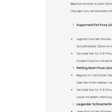
Beginne mit einer kurzen Sit
Übungen aus, die besonders eff
Supported Fish Pose (Un
Lege dich auf den Rücken 
Schulterblätter. Deine Arm
Verweile hier für 5-8 Min
Anspannung los und genies
Melting Heart Pose (A
Beginne im Vierfüssler S
über den Knien bleiben. Le
Verweile hier für 5-8 Min
Lasse mit jedem Atemzug m
Liegender Schmetterli
Lege dich auf den Rücken 