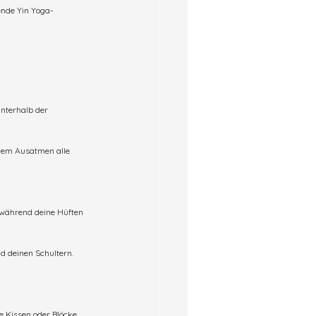
ende Yin Yoga-
nterhalb der 
edem Ausatmen alle 
 während deine Hüften 
d deinen Schultern. 
e Kissen oder Blöcke 