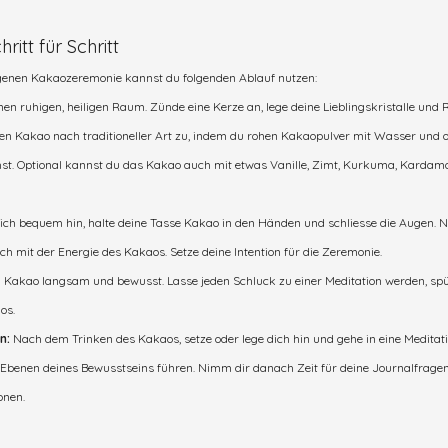
itt für Schritt
igenen Kakaozeremonie kannst du folgenden Ablauf nutzen:
inen ruhigen, heiligen Raum. Zünde eine Kerze an, lege deine Lieblingskristalle und 
len Kakao nach traditioneller Art zu, indem du rohen Kakaopulver mit Wasser und o
st. Optional kannst du das Kakao auch mit etwas Vanille, Zimt, Kurkuma, Kardam
ich bequem hin, halte deine Tasse Kakao in den Händen und schliesse die Augen. N
h mit der Energie des Kakaos. Setze deine Intention für die Zeremonie.
n Kakao langsam und bewusst. Lasse jeden Schluck zu einer Meditation werden, sp
os.
n: 
Nach dem Trinken des Kakaos, setze oder lege dich hin und gehe in eine Meditat
e Ebenen deines Bewusstseins führen. Nimm dir danach Zeit für deine Journalfragen 
onen.