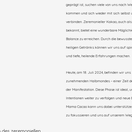
geprägt ist, suchen viele von uns nach W
kommen und sich wieder mit sich selbst 
verbinden. Zeremonieller Kakao, auch al
bekannt, bietet eine wunderbare Möglichke
Balance zu erreichen. Durch die bewusst
heiligen Getränks können wir uns auf spir
und tiefe, heilende Erfahrungen machen.
Heute, am 18. Juli 2024, befinden wir uns
zunehmenden Halbmondes – einer Zeit 
der Manifestation. Diese Phase ist ideal, 
Intentionen weiter zu verfolgen und neue 
Mama Cacao kann uns dabei unterstützen,
zu fokussieren und uns auf unserem Weg
n des zeremoniellen 