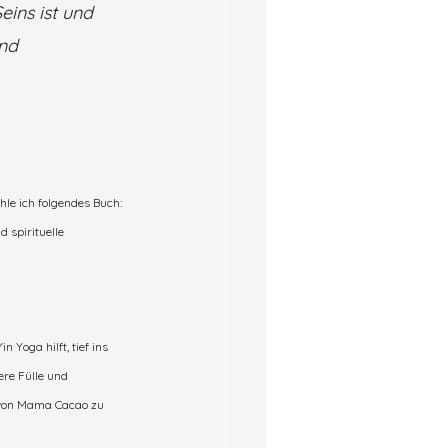
ins ist und 
nd 
hle ich folgendes Buch:
 spirituelle 
Yoga hilft, tief ins 
ere Fülle und 
g von Mama Cacao zu 