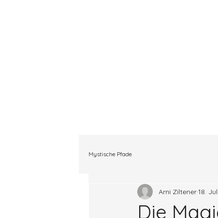
Mystische Pfade
Arni Ziltener
18. Ju
Die Mag