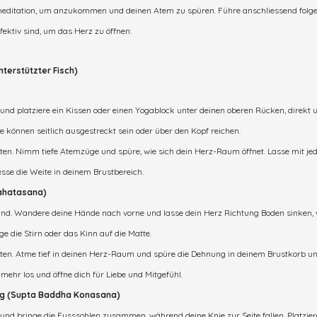
zmeditation, um anzukommen und deinen Atem zu spüren. Führe anschliessend folg
ektiv sind, um das Herz zu öffnen:
terstützter Fisch)
und platziere ein Kissen oder einen Yogablock unter deinen oberen Rücken, direkt u
e können seitlich ausgestreckt sein oder über den Kopf reichen.
uten. Nimm tiefe Atemzüge und spüre, wie sich dein Herz-Raum öffnet. Lasse mit j
se die Weite in deinem Brustbereich.
nahatasana)
tand. Wandere deine Hände nach vorne und lasse dein Herz Richtung Boden sinken,
ge die Stirn oder das Kinn auf die Matte.
uten. Atme tief in deinen Herz-Raum und spüre die Dehnung in deinem Brustkorb un
ehr los und öffne dich für Liebe und Mitgefühl.
ng (Supta Baddha Konasana)
und bringe die Fusssohlen zusammen, während deine Knie zur Seite fallen. Platzier